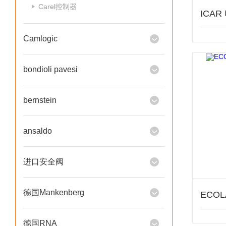
Carel控制器
Camlogic
bondioli pavesi
bernstein
ansaldo
进口安全阀
德国Mankenberg
德国RNA