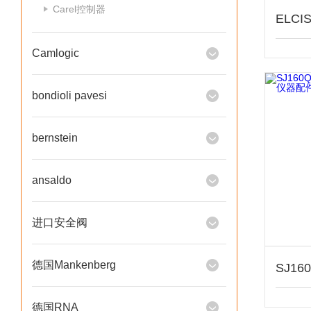
Carel控制器
Camlogic
bondioli pavesi
bernstein
ansaldo
进口安全阀
德国Mankenberg
德国RNA