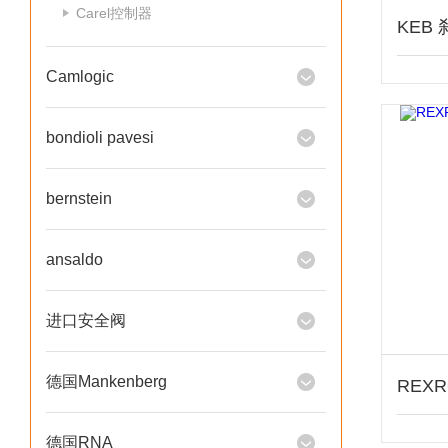
Carel控制器
Camlogic
bondioli pavesi
bernstein
ansaldo
进口安全阀
德国Mankenberg
德国RNA