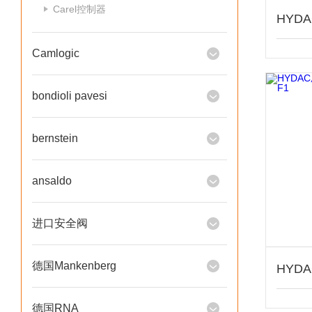
Carel控制器
Camlogic
bondioli pavesi
bernstein
ansaldo
进口安全阀
德国Mankenberg
德国RNA