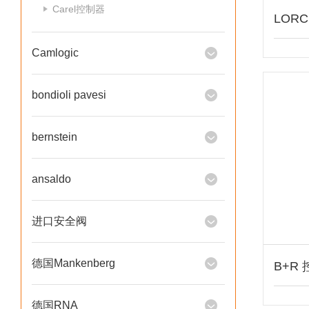
Carel控制器
Camlogic
bondioli pavesi
bernstein
ansaldo
进口安全阀
德国Mankenberg
德国RNA