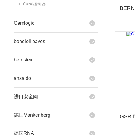
Carel控制器
Camlogic
bondioli pavesi
bernstein
ansaldo
进口安全阀
德国Mankenberg
GSR
德国RNA