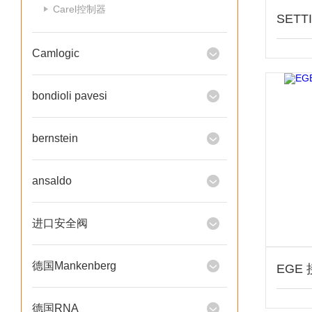
Carel控制器
Camlogic
bondioli pavesi
bernstein
ansaldo
进口安全阀
德国Mankenberg
德国RNA