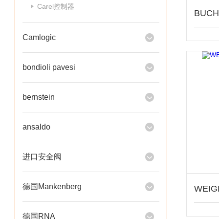
Carel控制器
Camlogic
bondioli pavesi
bernstein
ansaldo
进口安全阀
德国Mankenberg
德国RNA